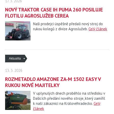
17. 3. 2026
NOVÝ TRAKTOR CASE IH PUMA 260 POSILUJE
FLOTILU AGROSLUŽEB CEREA
Naši prodejci úspěšně předali nový stroj do
rukou kolegů z divize Agroslužeb.
Celý článek
Aktualita
13. 3. 2026
ROZMETADLO AMAZONE ZA-M 1502 EASY V
RUKOU NOVÉ MAJITELKY
V uplynulých dnech proběhlo na středisku v
Dašicích předání nového stroje, který zamířil
k naší zákaznici na Královéhradecko.
Celý
článek