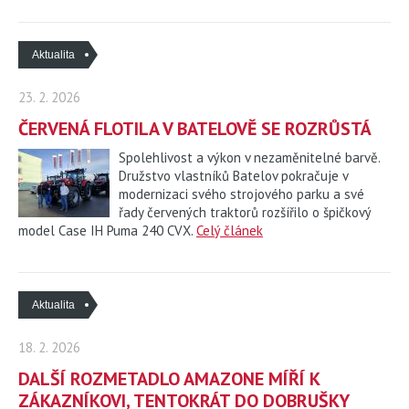
Aktualita
23. 2. 2026
ČERVENÁ FLOTILA V BATELOVĚ SE ROZRŮSTÁ
Spolehlivost a výkon v nezaměnitelné barvě.
Družstvo vlastníků Batelov pokračuje v
modernizaci svého strojového parku a své
řady červených traktorů rozšířilo o špičkový
model Case IH Puma 240 CVX.
Celý článek
Aktualita
18. 2. 2026
DALŠÍ ROZMETADLO AMAZONE MÍŘÍ K
ZÁKAZNÍKOVI, TENTOKRÁT DO DOBRUŠKY