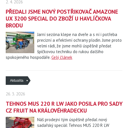
2. 4. 2026
PŘEDALI JSME NOVÝ POSTŘIKOVAČ AMAZONE
UX 3200 SPECIAL DO ZBOŽÍ U HAVLÍČKOVA
BRODU
Jarní sezóna klepe na dveře a s ní i potřeba
precizní a efektivní ochrany plodin. Jsme proto
velmi rádi, že jsme mohli úspěšně předat
špičkovou techniku do rukou dalšího
spokojeného hospodáře.
Celý článek
Aktualita
26. 3. 2026
TEHNOS MUS 220 R LW JAKO POSILA PRO SADY
CZ FRUIT NA KRÁLOVÉHRADECKU
Náš prodejní tým úspěšně předal nový
sadařský speciál Tehnos MUS 220 R LW