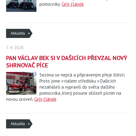
pomocníky.
Celý článek
KONTAKTY
Aktualita
KARIÉRA
7. 4. 2026
CEREA
PAN VÁCLAV BEK SI V DAŠICÍCH PŘEVZAL NOVÝ
SHRNOVAČ PÍCE
Sezóna se neptá a připraveným přeje štěstí.
Proto jsme v našem středisku v Dašicích
nezaháleli a vypravili do světa dalšího
pomocníka, který posune sklizeň pícnin na
novou úroveň.
Celý článek
Aktualita