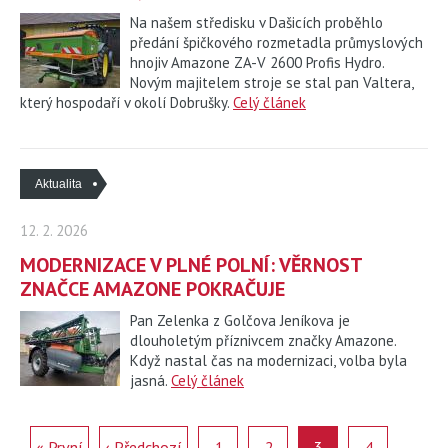
Na našem středisku v Dašicích proběhlo
předání špičkového rozmetadla průmyslových
hnojiv Amazone ZA-V 2600 Profis Hydro.
Novým majitelem stroje se stal pan Valtera,
který hospodaří v okolí Dobrušky.
Celý článek
Aktualita
12. 2. 2026
MODERNIZACE V PLNÉ POLNÍ: VĚRNOST
ZNAČCE AMAZONE POKRAČUJE
Pan Zelenka z Golčova Jeníkova je
dlouholetým příznivcem značky Amazone.
Když nastal čas na modernizaci, volba byla
jasná.
Celý článek
« První
‹ Předchozí
1
2
3
4