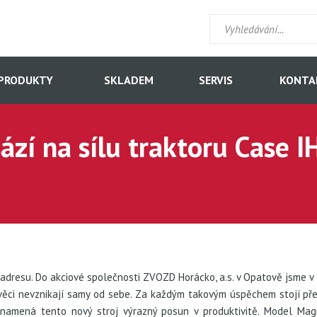
PRODUKTY
SKLADEM
SERVIS
KONTA
zí na sílu traktoru Case I
adresu. Do akciové společnosti ZVOZD Horácko, a.s. v Opatově jsme v
věci nevznikají samy od sebe. Za každým takovým úspěchem stojí př
 znamená tento nový stroj výrazný posun v produktivitě. Model M