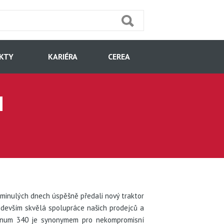
KTY
KARIÉRA
CEREA
H
 minulých dnech úspěšně předali nový traktor
edevším skvělá spolupráce našich prodejců a
agnum 340 je synonymem pro nekompromisní