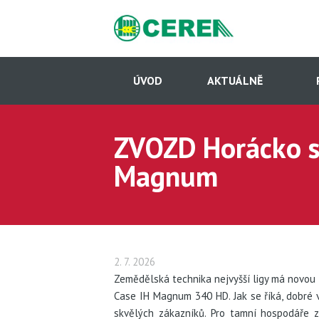
Přejít
k
hlavnímu
obsahu
Hlavní
navigace
ÚVOD
AKTUÁLNĚ
-
Dcery
(CS)
ZVOZD Horácko sá
Magnum
2. 7. 2026
Zemědělská technika nejvyšší ligy má novou 
Case IH Magnum 340 HD. Jak se říká, dobré 
skvělých zákazníků. Pro tamní hospodáře