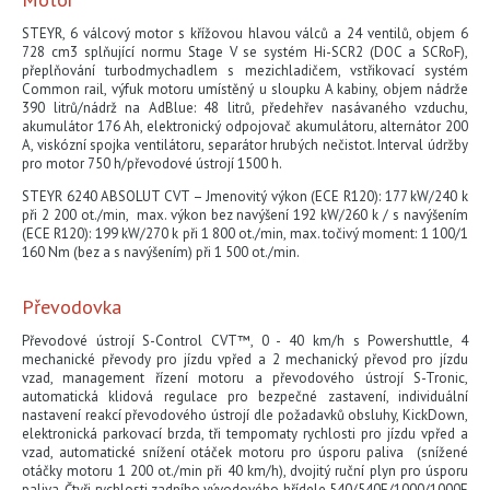
STEYR, 6 válcový motor s křížovou hlavou válců a 24 ventilů, objem 6
KONTAKTY
728 cm3 splňující normu Stage V se systém Hi-SCR2 (DOC a SCRoF),
přeplňování turbodmychadlem s mezichladičem, vstřikovací systém
Common rail, výfuk motoru umístěný u sloupku A kabiny, objem nádrže
390 litrů/nádrž na AdBlue: 48 litrů, předehřev nasávaného vzduchu,
KARIÉRA
akumulátor 176 Ah, elektronický odpojovač akumulátoru, alternátor 200
A, viskózní spojka ventilátoru, separátor hrubých nečistot. Interval údržby
pro motor 750 h/převodové ústrojí 1500 h.
CEREA
STEYR 6240 ABSOLUT CVT – Jmenovitý výkon (ECE R120): 177 kW/240 k
při 2 200 ot./min, max. výkon bez navýšení 192 kW/260 k / s navýšením
(ECE R120): 199 kW/270 k při 1 800 ot./min, max. točivý moment: 1 100/1
160 Nm (bez a s navýšením) při 1 500 ot./min.
Převodovka
Převodové ústrojí S-Control CVT™, 0 - 40 km/h s Powershuttle, 4
mechanické převody pro jízdu vpřed a 2 mechanický převod pro jízdu
vzad, management řízení motoru a převodového ústrojí S-Tronic,
automatická klidová regulace pro bezpečné zastavení, individuální
nastavení reakcí převodového ústrojí dle požadavků obsluhy, KickDown,
elektronická parkovací brzda, tři tempomaty rychlosti pro jízdu vpřed a
vzad, automatické snížení otáček motoru pro úsporu paliva (snížené
otáčky motoru 1 200 ot./min při 40 km/h), dvojitý ruční plyn pro úsporu
paliva. Čtyři rychlosti zadního vývodového hřídele 540/540E/1000/1000E