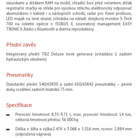
zásuvkami a držákem RAM na mobil, chladící box před volantem, držák
registrační značky ve střeše pro vysokou střechu, elektronický odpojovač
akumulátoru v kabině i u nástupních schodů, radar pro řízení prokluzu,
LED maják na levé straně, schránka na nářadí, dotykový monitor S-Tech
700 na loketní opěrce s ISOBUS II, souvraťový management EASY
TRONIC II. Rádio s Bluetooth a dvěma reproduktory.
Přední závěs
Integrovaný přední TBZ Deluxe nové generace (ovládáno 1 zadním
hydraulickým okruhem).
Pneumatiky
Standardní přední 540/65R30 a zadní 650/65R42 pneumatiky – pevné
disky, rozšíření zadních blatníků 75 mm.
Specifikace
Provozní hmotnost: 8,35-9,71 t, max. provozní hmotnost: 14 tun,
celková hmotnost přívěsu: 36 000 kg
Délka x šířka x výška:2.476 x 3.068 x 5.316 mm, rozvor: 2.884 mm
(odpružená náprava)