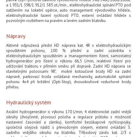
a 1 931/1 598/1 912/1 583 ot./min., elektrohydraulické spínání PTO pod
zatížením na loketní opěrce, auto management vývodového hřídele,
elektrohydraulické řazení rychlostí PTO, externí ovládání hřídele s
pozvolným rozběhem na pravém a levém zadním blatníku.
Nápravy
Aktivně odpružená přední HD náprava kat. 4R s elektrohydraulickým
spouštěním pohonu, 100 % přední a zadní uzávěrka s
elektrohydraulickým spouštěním a managementem řízení, samostatný
hydrogenerátor pro řízení o výkonu 66,5 l/min, reaktivní řízení pro
udržování traktoru v přímém směru při dopravě. Zadní HD náprava se
stavitelnými poloosami 98", mokré kotoučové brzdy HD na zadní
nápravě, parkovací brzda ovládaná mechanicky, automatické spínání
pohonu 4x4 při brždění (Opti-Stop), dvouokruhové vzduchové brzdy
přívěsu.
Hydraulický systém
Axiální hydrogenerátor o výkonu 170 l/min, 4 elektronické zadní vnější
okruhy (dvojčinné, plovoucí poloha a regulace průtoku s možností
nastavení časování a zámku), komfortní bezúkapové rychlospojky,
společná olejová nádrž s převodovým olejem, externí ovládání 3.
zadního vnějšího okruhu na blatníku. Tříbodový závěs kat. 2/3 s