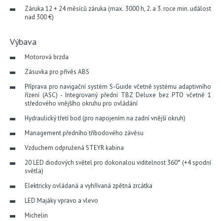
Záruka 12 + 24 měsíců záruka (max. 3000 h, 2. a 3. roce min. událost
nad 300 €)
Výbava
Motorová brzda
Zásuvka pro přívěs ABS
Příprava pro navigační systém S-Guide včetně systému adaptivního
řízení (ASC) - Integrovaný přední TBZ Deluxe bez PTO včetně 1
středového vnějšího okruhu pro ovládání
Hydraulický třetí bod (pro napojením na zadní vnější okruh)
Management předního tříbodového závěsu
Vzduchem odpružená STEYR kabina
20 LED diodových světel pro dokonalou viditelnost 360° (+4 spodní
světla)
Elektricky ovládaná a vyhřívaná zpětná zrcátka
LED Majáky vpravo a vlevo
Michelin