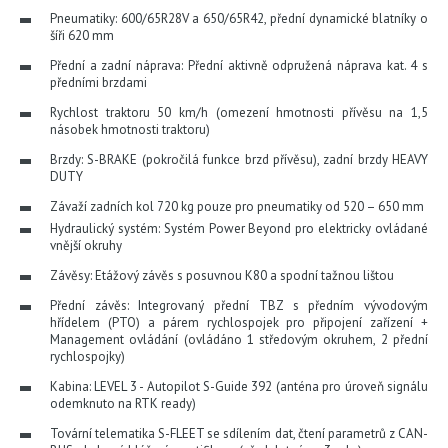
Pneumatiky: 600/65R28V a 650/65R42, přední dynamické blatníky o
šíři 620 mm
Přední a zadní náprava: Přední aktivně odpružená náprava kat. 4 s
předními brzdami
Rychlost traktoru 50 km/h (omezení hmotnosti přívěsu na 1,5
násobek hmotnosti traktoru)
Brzdy: S-BRAKE (pokročilá funkce brzd přívěsu), zadní brzdy HEAVY
DUTY
Závaží zadních kol 720 kg pouze pro pneumatiky od 520 – 650 mm
Hydraulický systém: Systém Power Beyond pro elektricky ovládané
vnější okruhy
Závěsy: Etážový závěs s posuvnou K80 a spodní tažnou lištou
Přední závěs: Integrovaný přední TBZ s předním vývodovým
hřídelem (PTO) a párem rychlospojek pro připojení zařízení +
Management ovládání (ovládáno 1 středovým okruhem, 2 přední
rychlospojky)
Kabina: LEVEL 3 - Autopilot S-Guide 392 (anténa pro úroveň signálu
odemknuto na RTK ready)
Tovární telematika S-FLEET se sdílením dat, čtení parametrů z CAN-