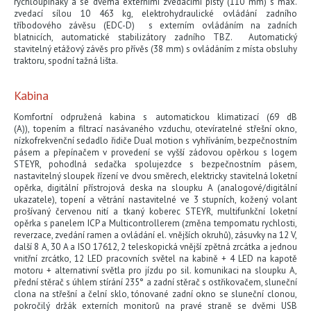
rychloupínáky a se dvěma externími zvedacími písty (110 mm) s max.
zvedací sílou 10 463 kg, elektrohydraulické ovládání zadního
tříbodového závěsu (EDC-D) s externím ovládáním na zadních
blatnicích, automatické stabilizátory zadního TBZ. Automatický
stavitelný etážový závěs pro přívěs (38 mm) s ovládáním z místa obsluhy
traktoru, spodní tažná lišta.
Kabina
Komfortní odpružená kabina s automatickou klimatizací (69 dB
(A)), topením a filtrací nasávaného vzduchu, otevíratelné střešní okno,
nízkofrekvenční sedadlo řidiče Dual motion s vyhříváním, bezpečnostním
pásem a přepínačem v provedení se vyšší zádovou opěrkou s logem
STEYR, pohodlná sedačka spolujezdce s bezpečnostním pásem,
nastavitelný sloupek řízení ve dvou směrech, elektricky stavitelná loketní
opěrka, digitální přístrojová deska na sloupku A (analogové/digitální
ukazatele), topení a větrání nastavitelné ve 3 stupních, kožený volant
prošívaný červenou nití a tkaný koberec STEYR, multifunkční loketní
opěrka s panelem ICP a Multicontrollerem (změna tempomatu rychlosti,
reverzace, zvedání ramen a ovládání el. vnějších okruhů), zásuvky na 12 V,
další 8 A, 30 A a ISO 17612, 2 teleskopická vnější zpětná zrcátka a jednou
vnitřní zrcátko, 12 LED pracovních světel na kabině + 4 LED na kapotě
motoru + alternativní světla pro jízdu po sil. komunikaci na sloupku A,
přední stěrač s úhlem stírání 235° a zadní stěrač s ostřikovačem, sluneční
clona na střešní a čelní sklo, tónované zadní okno se sluneční clonou,
pokročilý držák externích monitorů na pravé straně se dvěmi USB