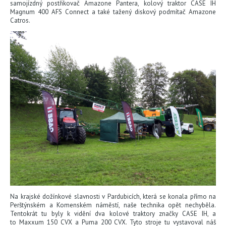
samojízdný postřikovač Amazone Pantera, kolový traktor CASE IH
Magnum 400 AFS Connect a také tažený diskový podmítač Amazone
Catros.
KONTAKTY
KARIÉRA
CEREA
Na krajské dožínkové slavnosti v Pardubicích, která se konala přímo na
Perštýnském a Komenském náměstí, naše technika opět nechyběla.
Tentokrát tu byly k vidění dva kolové traktory značky CASE IH, a
to Maxxum 150 CVX a Puma 200 CVX. Tyto stroje tu vystavoval náš