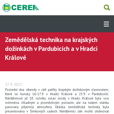
Přejít
k
hlavnímu
Hlavní
obsahu
navigace
-
Dcery
Zemědělská technika na krajských
ÚVOD
(CS)
dožínkách v Pardubicích a v Hradci
Králové
AKTUÁLNĚ
PRODUKTY
27. 9. 2022
Poslední dva víkendy v září patřily krajským dožínkovým slavnostem,
SKLADEM
které se konaly 16.-17.9. v Hradci Králové a 25.9. v Pardubicích.
Návštěvnost již 18. ročníku oslav úrody v Hradci Králové byla sice
ovlivněna chladným a proměnlivým počasím, ale na našem stánku
panovala příjemná atmosféra. Ukázka zemědělské techniky byla
SERVIS
prezentována v Šimkových sadech. Návštěvníci zde mohli obdivovat