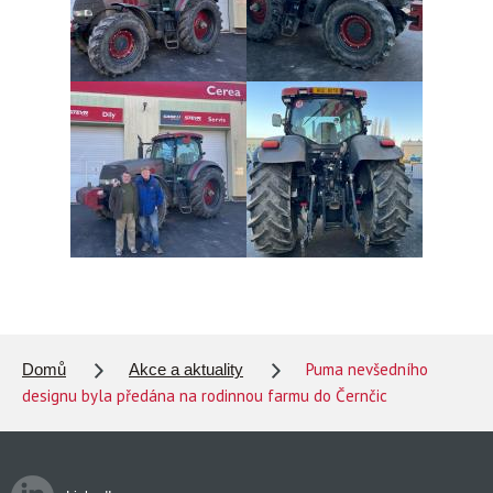
Puma nevšedního
Domů
Akce a aktuality
designu byla předána na rodinnou farmu do Černčic