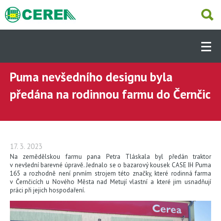
Přejít
k
hlavnímu
Hlavní
obsahu
navigace
-
Dcery
Puma nevšedního designu byla
ÚVOD
(CS)
předána na rodinnou farmu do Černčic
AKTUÁLNĚ
PRODUKTY
17. 3. 2023
Na zemědělskou farmu pana Petra Tláskala byl předán traktor
v nevšední barevné úpravě. Jednalo se o bazarový kousek CASE IH Puma
165 a rozhodně není prvním strojem této značky, které rodinná farma
SKLADEM
v Černčicích u Nového Města nad Metují vlastní a které jim usnadňují
práci při jejich hospodaření.
SERVIS