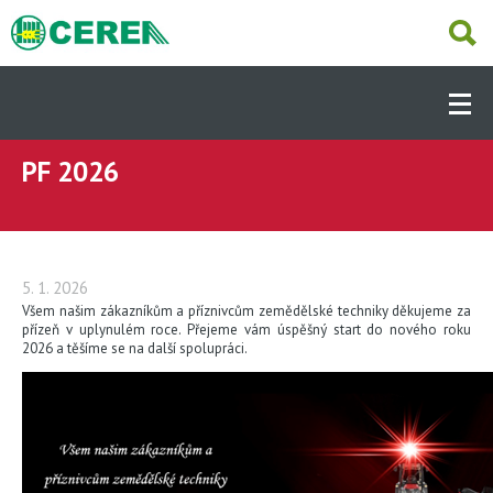
Přejít
k
hlavnímu
Hlavní
obsahu
navigace
-
Dcery
PF 2026
ÚVOD
(CS)
AKTUÁLNĚ
5. 1. 2026
Všem našim zákazníkům a příznivcům zemědělské techniky děkujeme za
PRODUKTY
přízeň v uplynulém roce. Přejeme vám úspěšný start do nového roku
2026 a těšíme se na další spolupráci.
SKLADEM
SERVIS