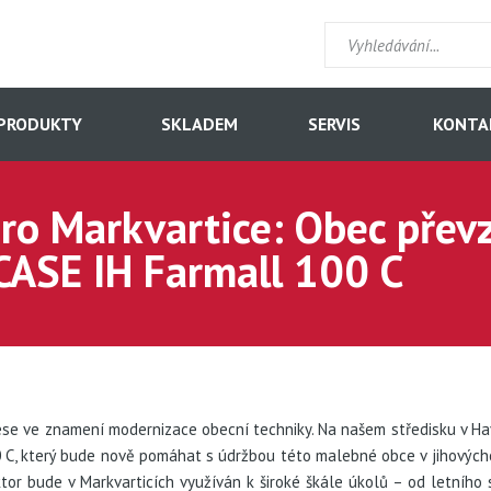
PRODUKTY
SKLADEM
SERVIS
KONTA
o Markvartice: Obec přev
CASE IH Farmall 100 C
ese ve znamení modernizace obecní techniky. Na našem středisku v H
 C, který bude nově pomáhat s údržbou této malebné obce v jihovýcho
ktor bude v Markvarticích využíván k široké škále úkolů – od letního 