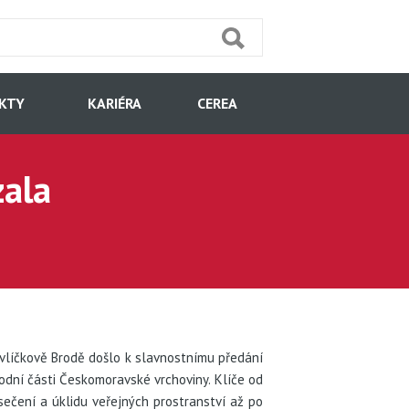
KTY
KARIÉRA
CEREA
zala
avlíčkově Brodě došlo k slavnostnímu předání
dní části Českomoravské vrchoviny. Klíče od
sečení a úklidu veřejných prostranství až po