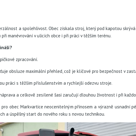
zálnost a spolehlivost. Obec získala stroj, který pod kapotou skrývá 
i manévrování v ulicích obce i při práci v těžším terénu.
ináší?
špičkové zpracování.
šťuje obsluze maximální přehled, což je klíčové pro bezpečnost v zas
u práci s těžším příslušenstvím a rychlejší odezvu stroje.
áprava a celkově zesílené šasi zaručují dlouhou životnost i při každ
 pro obec Markvartice neocenitelným přínosem a výrazně usnadní péči
h a úspěšný start do nového roku s novou technikou.