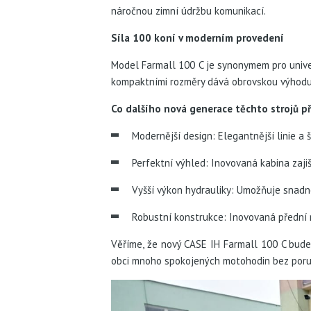
náročnou zimní údržbu komunikací.
Síla 100 koní v moderním provedení
Model Farmall 100 C je synonymem pro univer
kompaktními rozměry dává obrovskou výhodu př
Co dalšího nová generace těchto strojů př
Modernější design: Elegantnější linie a 
Perfektní výhled: Inovovaná kabina zaji
Vyšší výkon hydrauliky: Umožňuje snadno
Robustní konstrukce: Inovovaná přední n
Věříme, že nový CASE IH Farmall 100 C bude
obci mnoho spokojených motohodin bez poruc