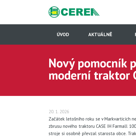
Přejít
k
hlavnímu
obsahu
Hlavní
navigace
ÚVOD
AKTUÁLNĚ
-
Dcery
(CS)
Nový pomocník pr
moderní traktor 
20. 1. 2026
Začátek letošního roku se v Markvarticích n
zbrusu nového traktoru CASE IH Farmall 100
stroje si osobně převzal starosta obce. Tra