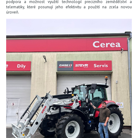
podpora a možnost využití technologií precizního zemědělství a
telematiky, které posunují jeho efektivitu a použití na zcela novou
úroveň.
KONTAKTY
KARIÉRA
CEREA