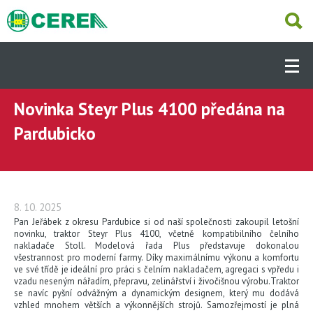
Přejít
k
hlavnímu
Hlavní
obsahu
navigace
-
Dcery
Novinka Steyr Plus 4100 předána na
ÚVOD
(CS)
Pardubicko
AKTUÁLNĚ
PRODUKTY
8. 10. 2025
Pan Jeřábek z okresu Pardubice si od naší společnosti zakoupil letošní
novinku, traktor Steyr Plus 4100, včetně kompatibilního čelního
nakladače Stoll. Modelová řada Plus představuje dokonalou
SKLADEM
všestrannost pro moderní farmy. Díky maximálnímu výkonu a komfortu
ve své třídě je ideální pro práci s čelním nakladačem, agregaci s vpředu i
vzadu neseným nářadím, přepravu, zelinářství i živočišnou výrobu.Traktor
se navíc pyšní odvážným a dynamickým designem, který mu dodává
SERVIS
vzhled mnohem větších a výkonnějších strojů. Samozřejmostí je plná