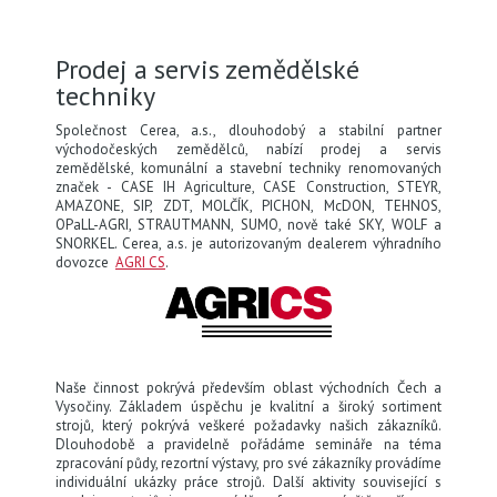
KONTAKTY
Prodej a servis zemědělské
techniky
KARIÉRA
Společnost Cerea, a.s., dlouhodobý a stabilní partner
východočeských zemědělců, nabízí prodej a servis
zemědělské, komunální a stavební techniky renomovaných
značek - CASE IH Agriculture, CASE Construction, STEYR,
CEREA
AMAZONE, SIP, ZDT, MOLČÍK, PICHON, McDON, TEHNOS,
OPaLL-AGRI, STRAUTMANN, SUMO, nově také SKY, WOLF a
SNORKEL. Cerea, a.s. je autorizovaným dealerem výhradního
dovozce
AGRI CS
.
Naše činnost pokrývá především oblast východních Čech a
Vysočiny. Základem úspěchu je kvalitní a široký sortiment
strojů, který pokrývá veškeré požadavky našich zákazníků.
Dlouhodobě a pravidelně pořádáme semináře na téma
zpracování půdy, rezortní výstavy, pro své zákazníky provádíme
individuální ukázky práce strojů. Další aktivity související s