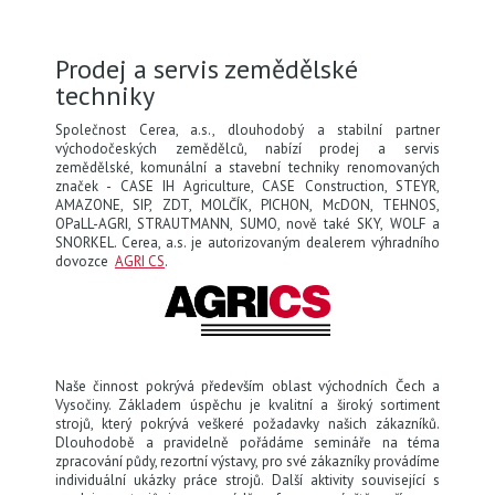
KONTAKTY
Prodej a servis zemědělské
techniky
KARIÉRA
Společnost Cerea, a.s., dlouhodobý a stabilní partner
východočeských zemědělců, nabízí prodej a servis
zemědělské, komunální a stavební techniky renomovaných
značek - CASE IH Agriculture, CASE Construction, STEYR,
CEREA
AMAZONE, SIP, ZDT, MOLČÍK, PICHON, McDON, TEHNOS,
OPaLL-AGRI, STRAUTMANN, SUMO, nově také SKY, WOLF a
SNORKEL. Cerea, a.s. je autorizovaným dealerem výhradního
dovozce
AGRI CS
.
Naše činnost pokrývá především oblast východních Čech a
Vysočiny. Základem úspěchu je kvalitní a široký sortiment
strojů, který pokrývá veškeré požadavky našich zákazníků.
Dlouhodobě a pravidelně pořádáme semináře na téma
zpracování půdy, rezortní výstavy, pro své zákazníky provádíme
individuální ukázky práce strojů. Další aktivity související s